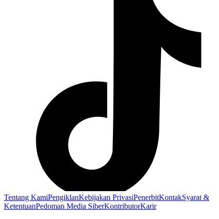
Tentang Kami
Pengiklan
Kebijakan Privasi
Penerbit
Kontak
Syarat &
Ketentuan
Pedoman Media Siber
Kontributor
Karir