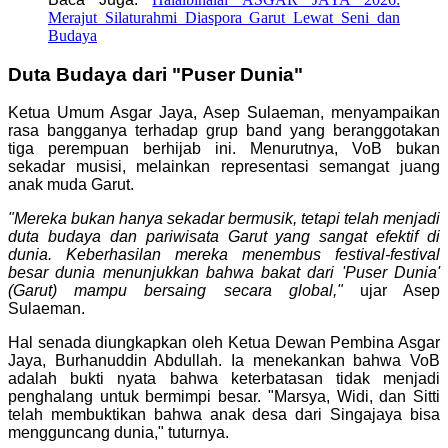
Merajut Silaturahmi Diaspora Garut Lewat Seni dan
Budaya
Duta Budaya dari "Puser Dunia"
Ketua Umum Asgar Jaya, Asep Sulaeman, menyampaikan
rasa bangganya terhadap grup band yang beranggotakan
tiga perempuan berhijab ini. Menurutnya, VoB bukan
sekadar musisi, melainkan representasi semangat juang
anak muda Garut.
"Mereka bukan hanya sekadar bermusik, tetapi telah menjadi
duta budaya dan pariwisata Garut yang sangat efektif di
dunia. Keberhasilan mereka menembus festival-festival
besar dunia menunjukkan bahwa bakat dari 'Puser Dunia'
(Garut) mampu bersaing secara global,"
ujar Asep
Sulaeman.
Hal senada diungkapkan oleh Ketua Dewan Pembina Asgar
Jaya, Burhanuddin Abdullah. Ia menekankan bahwa VoB
adalah bukti nyata bahwa keterbatasan tidak menjadi
penghalang untuk bermimpi besar. "Marsya, Widi, dan Sitti
telah membuktikan bahwa anak desa dari Singajaya bisa
mengguncang dunia," tuturnya.