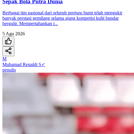
Sepak Bola Putra Dunia
Berbagai tim nasional dari seluruh penjuru bumi telah mengukir
banyak prestasi gemilang selama ajang kompetisi kulit bundar
bergulir. Mempertahankan r...
5 Agu 2026
M
Muhamad Renaldi S
✓
penulis