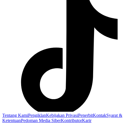
Tentang Kami
Pengiklan
Kebijakan Privasi
Penerbit
Kontak
Syarat &
Ketentuan
Pedoman Media Siber
Kontributor
Karir