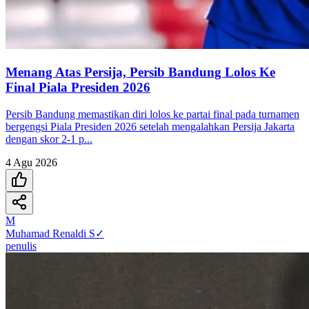
Menang Atas Persija, Persib Bandung Lolos Ke
Final Piala Presiden 2026
Persib Bandung memastikan diri lolos ke partai final pada turnamen
bergengsi Piala Presiden 2026 setelah mengalahkan Persija Jakarta
dengan skor 2-1 p...
4 Agu 2026
M
Muhamad Renaldi S
✓
penulis