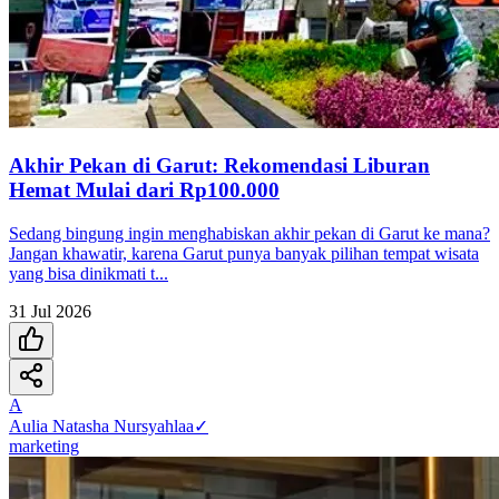
Akhir Pekan di Garut: Rekomendasi Liburan
Hemat Mulai dari Rp100.000
Sedang bingung ingin menghabiskan akhir pekan di Garut ke mana?
Jangan khawatir, karena Garut punya banyak pilihan tempat wisata
yang bisa dinikmati t...
31 Jul 2026
A
Aulia Natasha Nursyahlaa
✓
marketing