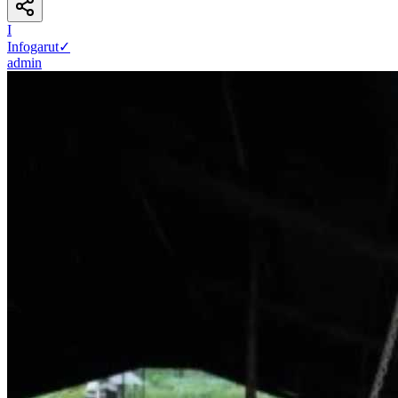
I
Infogarut
✓
admin