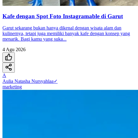
Kafe dengan Spot Foto Instagramable di Garut
Garut sekarang bukan hanya dikenal dengan wisata alam dan
kulinernya, tetapi juga memiliki banyak kafe dengan konsep yang
menarik. Bagi kamu yang suka...
4 Agu 2026
A
Aulia Natasha Nursyahlaa
✓
marketing