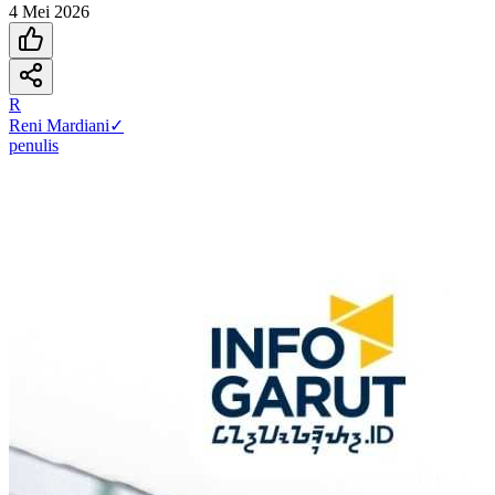
4 Mei 2026
R
Reni Mardiani
✓
penulis