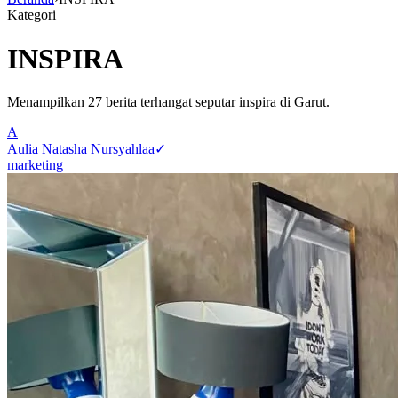
Kategori
INSPIRA
Menampilkan
27
berita terhangat seputar
inspira
di Garut.
A
Aulia Natasha Nursyahlaa
✓
marketing