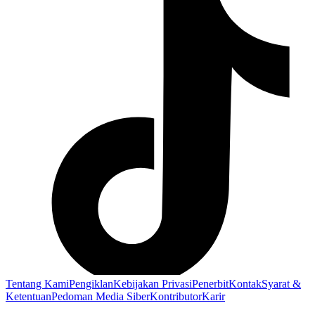
Tentang Kami
Pengiklan
Kebijakan Privasi
Penerbit
Kontak
Syarat &
Ketentuan
Pedoman Media Siber
Kontributor
Karir