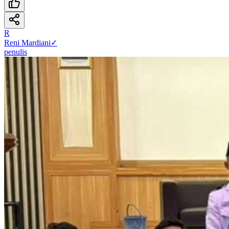
R
Reni Mardiani
✓
penulis