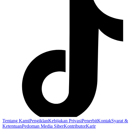
Tentang Kami
Pengiklan
Kebijakan Privasi
Penerbit
Kontak
Syarat &
Ketentuan
Pedoman Media Siber
Kontributor
Karir