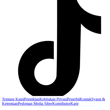
Tentang Kami
Pengiklan
Kebijakan Privasi
Penerbit
Kontak
Syarat &
Ketentuan
Pedoman Media Siber
Kontributor
Karir