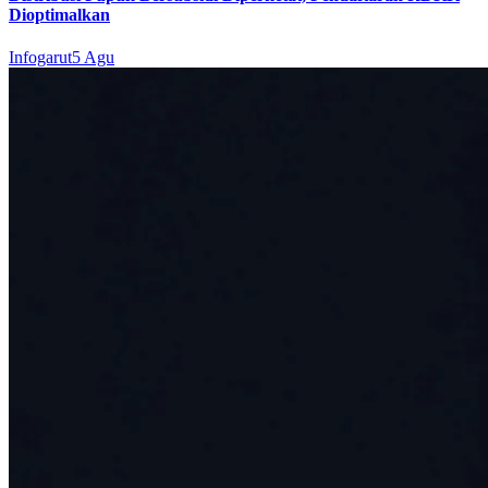
Dioptimalkan
Infogarut
5 Agu