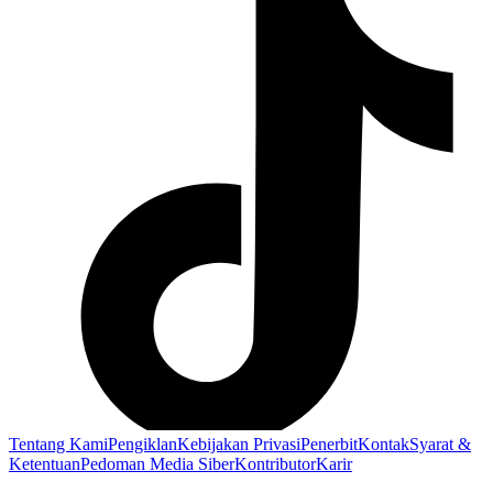
Tentang Kami
Pengiklan
Kebijakan Privasi
Penerbit
Kontak
Syarat &
Ketentuan
Pedoman Media Siber
Kontributor
Karir