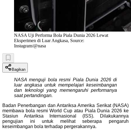
NASA Uji Performa Bola Piala Dunia 2026 Lewat
Eksperimen di Luar Angkasa, Source:
Instagram/@nasa
Bagikan
NASA menguji bola resmi Piala Dunia 2026 di
luar angkasa untuk mempelajari keseimbangan
dan teknologi yang memengaruhi performanya
saat pertandingan.
Badan Penerbangan dan Antariksa Amerika Serikat (NASA)
membawa bola resmi World Cup atau Piala Dunia 2026 ke
Stasiun Antariksa Internasional (ISS). Dilakukannya
pengujian ini untuk melihat seberapa pengaruh
keseimbangan bola terhadap pergerakannya.