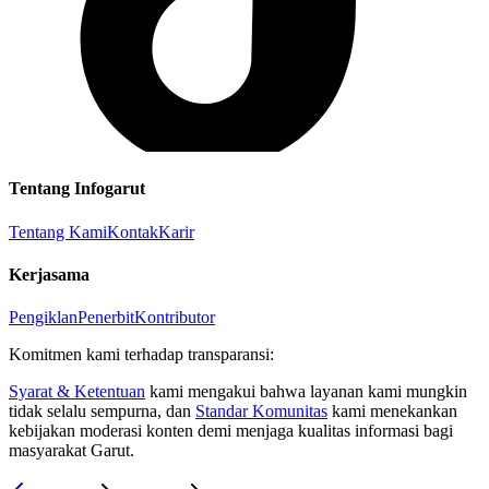
Tentang Infogarut
Tentang Kami
Kontak
Karir
Kerjasama
Pengiklan
Penerbit
Kontributor
Komitmen kami terhadap transparansi:
Syarat & Ketentuan
kami mengakui bahwa layanan kami mungkin
tidak selalu sempurna, dan
Standar Komunitas
kami menekankan
kebijakan moderasi konten demi menjaga kualitas informasi bagi
masyarakat Garut.