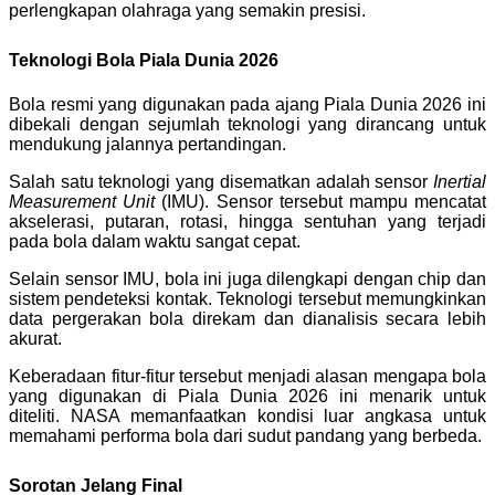
perlengkapan olahraga yang semakin presisi.
Teknologi Bola Piala Dunia 2026
Bola resmi yang digunakan pada ajang Piala Dunia 2026 ini
dibekali dengan sejumlah teknologi yang dirancang untuk
mendukung jalannya pertandingan.
Salah satu teknologi yang disematkan adalah sensor
Inertial
Measurement Unit
(IMU). Sensor tersebut mampu mencatat
akselerasi, putaran, rotasi, hingga sentuhan yang terjadi
pada bola dalam waktu sangat cepat.
Selain sensor IMU, bola ini juga dilengkapi dengan chip dan
sistem pendeteksi kontak. Teknologi tersebut memungkinkan
data pergerakan bola direkam dan dianalisis secara lebih
akurat.
Keberadaan fitur-fitur tersebut menjadi alasan mengapa bola
yang digunakan di Piala Dunia 2026 ini menarik untuk
diteliti. NASA memanfaatkan kondisi luar angkasa untuk
memahami performa bola dari sudut pandang yang berbeda.
Sorotan Jelang Final