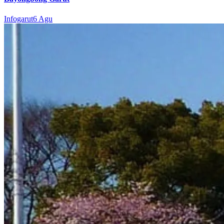
Infogarut
6 Agu