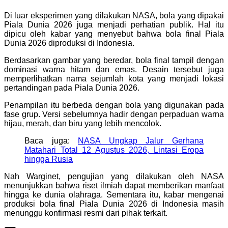
Di luar eksperimen yang dilakukan NASA, bola yang dipakai
Piala Dunia 2026 juga menjadi perhatian publik. Hal itu
dipicu oleh kabar yang menyebut bahwa bola final Piala
Dunia 2026 diproduksi di Indonesia.
Berdasarkan gambar yang beredar, bola final tampil dengan
dominasi warna hitam dan emas. Desain tersebut juga
memperlihatkan nama sejumlah kota yang menjadi lokasi
pertandingan pada Piala Dunia 2026.
Penampilan itu berbeda dengan bola yang digunakan pada
fase grup. Versi sebelumnya hadir dengan perpaduan warna
hijau, merah, dan biru yang lebih mencolok.
Baca juga:
NASA Ungkap Jalur Gerhana
Matahari Total 12 Agustus 2026, Lintasi Eropa
hingga Rusia
Nah Warginet, pengujian yang dilakukan oleh NASA
menunjukkan bahwa riset ilmiah dapat memberikan manfaat
hingga ke dunia olahraga. Sementara itu, kabar mengenai
produksi bola final Piala Dunia 2026 di Indonesia masih
menunggu konfirmasi resmi dari pihak terkait.