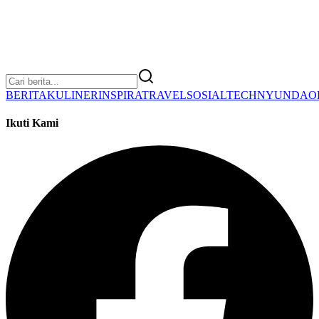
BERITA
KULINER
INSPIRA
TRAVEL
SOSIAL
TECH
NYUNDA
O
Ikuti Kami