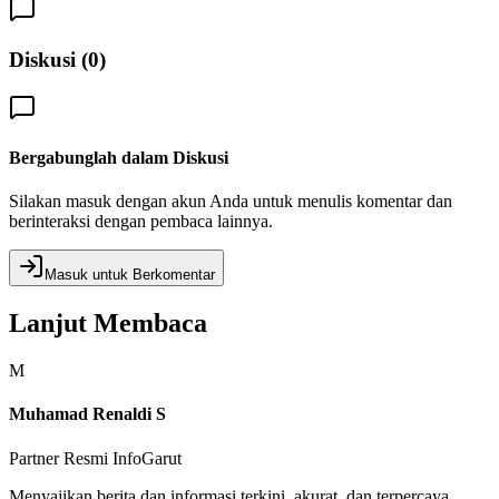
Diskusi (
0
)
Bergabunglah dalam Diskusi
Silakan masuk dengan akun Anda untuk menulis komentar dan
berinteraksi dengan pembaca lainnya.
Masuk untuk Berkomentar
Lanjut Membaca
M
Muhamad Renaldi S
Partner Resmi InfoGarut
Menyajikan berita dan informasi terkini, akurat, dan terpercaya