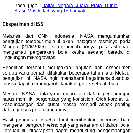
Baca juga:
Daftar Negara Juara Piala Dunia,
Brasil Masih Jadi yang Terbanyak
Eksperimen di ISS
Melansir dari CNN Indonesia, NASA mengumumkan
pengujian tersebut melalui akun Instagram resminya pada
Minggu, (21/6/2026). Dalam percobaannya, para astronaut
mengamati pergerakan bola ketika sedang berada di
lingkungan mikrogravitasi.
Penelitian tersebut merupakan lanjutan dari eksperimen
serupa yang pernah dilakukan beberapa tahun lalu. Melalui
pengujian ini, NASA ingin memahami bagaimana distribusi
massa dapat memengaruhi karakter gerak sebuah bola.
Menurut NASA, bola yang digunakan dalam pertandingan
harus memiliki pergerakan yang konsisten. Oleh karena itu,
keseimbangan dan pusat massa menjadi aspek penting
dalam proses perancangannya.
Hasil pengujian tersebut turut memberikan informasi baru
mengenai pengaruh teknologi yang tertanam di dalam bola.
Temuan itu diharapkan dapat mendukung pengembangan