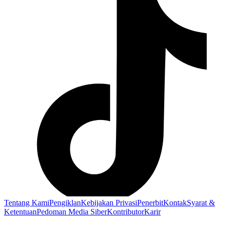
Tentang Kami
Pengiklan
Kebijakan Privasi
Penerbit
Kontak
Syarat &
Ketentuan
Pedoman Media Siber
Kontributor
Karir