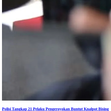
Polisi Tangkap 21 Pelaku Pengeroyokan Buntut Knalpot Bising