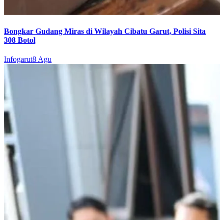
Bongkar Gudang Miras di Wilayah Cibatu Garut, Polisi Sita
308 Botol
Infogarut
8 Agu