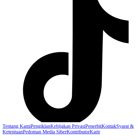
Tentang Kami
Pengiklan
Kebijakan Privasi
Penerbit
Kontak
Syarat &
Ketentuan
Pedoman Media Siber
Kontributor
Karir